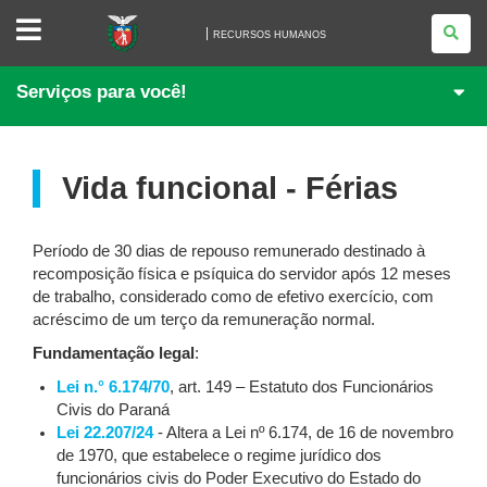
RECURSOS
HUMANOS
RECURSOS HUMANOS
Serviços para você!
Vida funcional - Férias
Período de 30 dias de repouso remunerado destinado à
recomposição física e psíquica do servidor após 12 meses
de trabalho, considerado como de efetivo exercício, com
acréscimo de um terço da remuneração normal.
Fundamentação legal
:
Lei n.° 6.174/70
, art. 149 – Estatuto dos Funcionários
Civis do Paraná
Lei 22.207/24
- Altera a Lei nº 6.174, de 16 de novembro
de 1970, que estabelece o regime jurídico dos
funcionários civis do Poder Executivo do Estado do