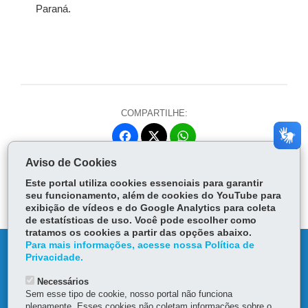
Paraná.
COMPARTILHE:
Fa
W
ce
ha
Aviso de Cookies
Tw
bo
ts
Voltar
Início
Imprimir
Baixar
itt
Este portal utiliza cookies essenciais para garantir
ok
Ap
er
seu funcionamento, além de cookies do YouTube para
p
exibição de vídeos e do Google Analytics para coleta
de estatísticas de uso. Você pode escolher como
tratamos os cookies a partir das opções abaixo.
Para mais informações, acesse nossa Política de
DENUNCIE CORRUPÇÃO
Privacidade.
Necessários
OUVIDORIA
Sem esse tipo de cookie, nosso portal não funciona
plenamente. Esses cookies não coletam informações sobre o